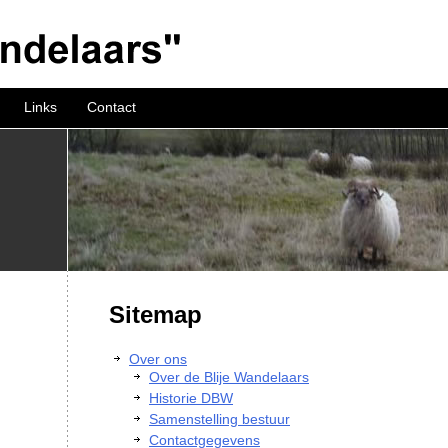
Links
Contact
Sitemap
Over ons
Over de Blije Wandelaars
Historie DBW
Samenstelling bestuur
Contactgegevens